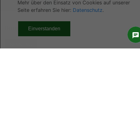
Bergrennen
NENNUNG
AUSSCHREIBUNG & INFO
LISTEN
NENNUNG
Wir freuen uns über das große Interesse an
unserem Rennen! Aufgrund der hohen
Nachfrage setzen wir den Anmeldeschluss auf
den 7. April um 20:00 Uhr. Sollten Sie nach
Ablauf der Frist Interesse an unserem Rennen
haben, bitten wir Sie, uns eine E-Mail zu senden.
Wir freuen uns darauf, von Ihnen zu hören und